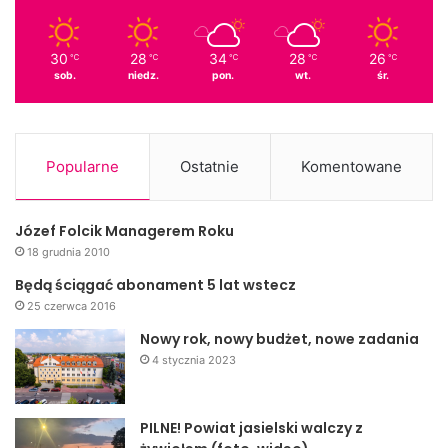
30
28
34
28
26
℃
℃
℃
℃
℃
sob.
niedz.
pon.
wt.
śr.
Popularne
Ostatnie
Komentowane
Józef Folcik Managerem Roku
18 grudnia 2010
Będą ściągać abonament 5 lat wstecz
25 czerwca 2016
Nowy rok, nowy budżet, nowe zadania
4 stycznia 2023
PILNE! Powiat jasielski walczy z