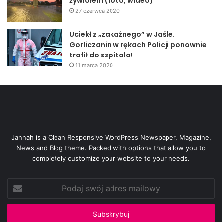
żywiołem (foto, wideo)
27 czerwca 2020
Uciekł z „zakaźnego” w Jaśle.
Gorliczanin w rękach Policji ponownie
trafił do szpitala!
11 marca 2020
Jannah is a Clean Responsive WordPress Newspaper, Magazine,
News and Blog theme. Packed with options that allow you to
completely customize your website to your needs.
Podaj
swój
adres
mailowy