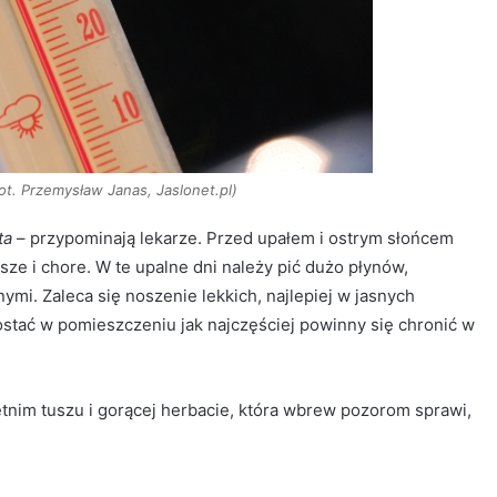
ot. Przemysław Janas, Jaslonet.pl)
ta
– przypominają lekarze. Przed upałem i ostrym słońcem
sze i chore. W te upalne dni należy pić dużo płynów,
nymi. Zaleca się noszenie lekkich, najlepiej w jasnych
stać w pomieszczeniu jak najczęściej powinny się chronić w
tnim tuszu i gorącej herbacie, która wbrew pozorom sprawi,