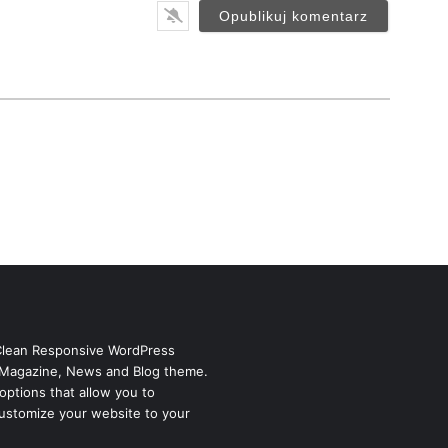
i
l
*
Clean Responsive WordPress
Magazine, News and Blog theme.
options that allow you to
ustomize your website to your