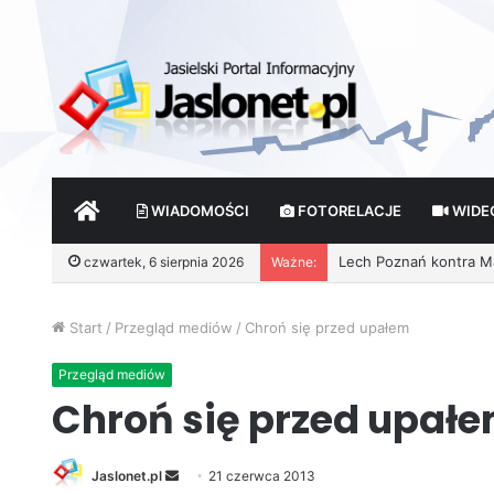
START
WIADOMOŚCI
FOTORELACJE
WIDE
Wróżby – Prawda czy F
czwartek, 6 sierpnia 2026
Ważne:
Start
/
Przegląd mediów
/
Chroń się przed upałem
Przegląd mediów
Chroń się przed upał
Jaslonet.pl
S
21 czerwca 2013