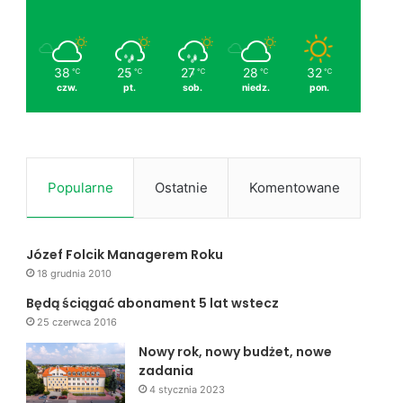
38
25
27
28
32
℃
℃
℃
℃
℃
czw.
pt.
sob.
niedz.
pon.
Popularne
Ostatnie
Komentowane
Józef Folcik Managerem Roku
18 grudnia 2010
Będą ściągać abonament 5 lat wstecz
25 czerwca 2016
Nowy rok, nowy budżet, nowe
zadania
4 stycznia 2023