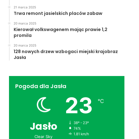
21 marca 2025
Trwa remont jasielskich placów zabaw
20 marca 2025
Kierował volkswagenem mając prawie 1,2
promila
20 marca 2025
128 nowych drzew wzbogaci miejski krajobraz
Jasła
Pogoda dla Jasła
23
℃
Jasło
38º - 23º
74%
1.81 km/h
Clear Sky