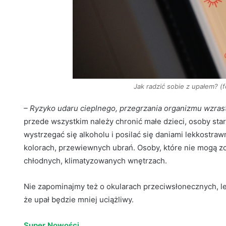
Jak radzić sobie z upałem? (f
– Ryzyko udaru cieplnego, przegrzania organizmu wzras
przede wszystkim należy chronić małe dzieci, osoby star
wystrzegać się alkoholu i posilać się daniami lekkostraw
kolorach, przewiewnych ubrań. Osoby, które nie mogą zo
chłodnych, klimatyzowanych wnętrzach.
Nie zapominajmy też o okularach przeciwsłonecznych, le
że upał będzie mniej uciążliwy.
Super Nowości