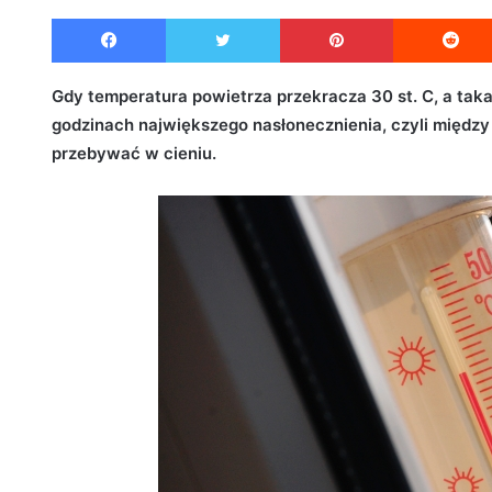
e
Facebook
Twitter
Pinterest
n
d
a
Gdy temperatura powietrza przekracza 30 st. C, a taka
n
godzinach największego nasłonecznienia, czyli między 
e
przebywać w cieniu.
m
a
i
l