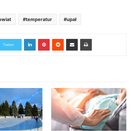
owiat
temperatur
upał
LinkedIn
Pinterest
Reddit
Udostępnij przez Email
Drukuj
Twitter