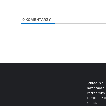
0
KOMENTARZY
Jannah is a 
Newspaper, 
Packed with 
completely c
needs.