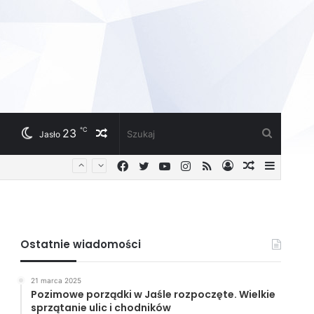
℃
23
Losowy
Szukaj
Jasło
Facebook
Twitter
YouTube
Instagram
RSS
Zaloguj
Losowy
Sideba
artykuł
artykuł
Ostatnie wiadomości
21 marca 2025
Pozimowe porządki w Jaśle rozpoczęte. Wielkie
sprzątanie ulic i chodników