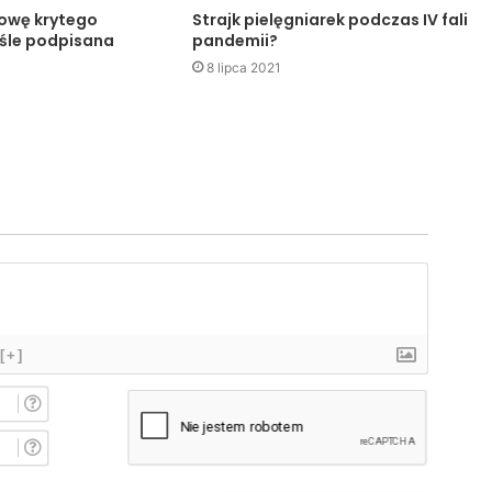
owę krytego
Strajk pielęgniarek podczas IV fali
śle podpisana
pandemii?
8 lipca 2021
[+]
I
m
i
E
ę
-
*
m
a