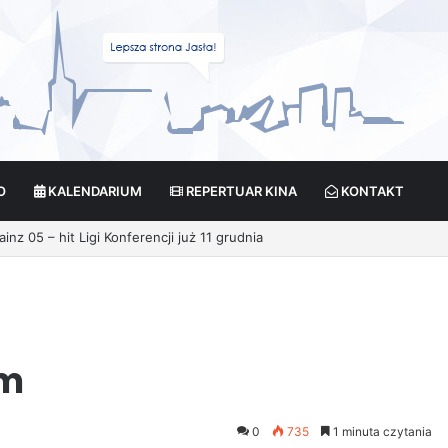
O
KALENDARIUM
REPERTUAR KINA
KONTAKT
ikcja?
em
0
735
1 minuta czytania