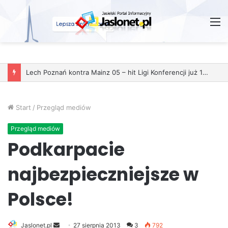
M
Lech Poznań kontra Mainz 05 – hit Ligi Konferencji już 11 grudnia
Start
/
Przegląd mediów
Przegląd mediów
Podkarpacie
najbezpieczniejsze w
Polsce!
Jaslonet.pl
S
27 sierpnia 2013
3
792