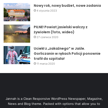
Nowy rok, nowy budżet, nowe zadania
4 stycznia 2023
PILNE! Powiat jasielski walczy z
żywiołem (foto, wideo)
27 czerwca 2020
Uciekł z „zakaźnego” w Jaśle.
Gorliczanin w rękach Policji ponownie
trafił do szpitala!
11 marca 2020
Jannah is a Clean Responsive WordPress Newspaper, Magazine,
News and Blog theme. Packed with options that allow you to