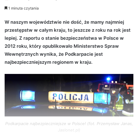
e
1 minuta czytania
n
d
W naszym województwie nie dość, że mamy najmniej
a
przestępstw w całym kraju, to jeszcze z roku na rok jest
n
lepiej. Z raportu o stanie bezpieczeństwa w Polsce w
e
2012 roku, który opublikowało Ministerstwo Spraw
m
Wewnętrznych wynika, że Podkarpacie jest
a
najbezpieczniejszym regionem w kraju.
i
l
Podkarpacie najbezpieczniejsze w Polsce! (fot. Przemysław Janas,
Jaslonet.pl)