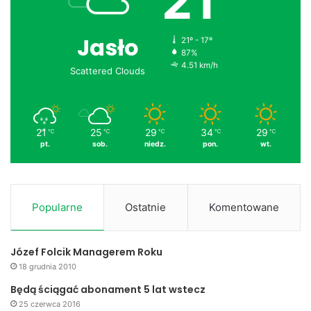
21
Jasło
21º - 17º
87%
4.51 km/h
Scattered Clouds
21
25
29
34
29
℃
℃
℃
℃
℃
pt.
sob.
niedz.
pon.
wt.
Popularne
Ostatnie
Komentowane
Józef Folcik Managerem Roku
18 grudnia 2010
Będą ściągać abonament 5 lat wstecz
25 czerwca 2016