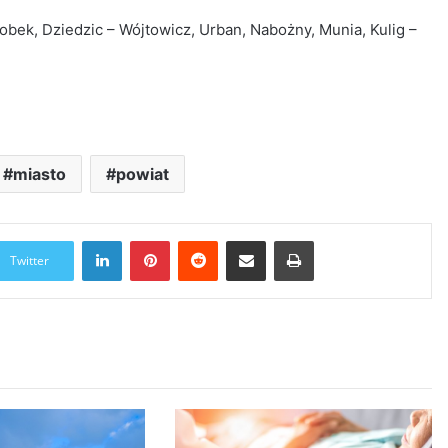
obek, Dziedzic – Wójtowicz, Urban, Nabożny, Munia, Kulig –
miasto
powiat
LinkedIn
Pinterest
Reddit
Udostępnij przez Email
Drukuj
Twitter