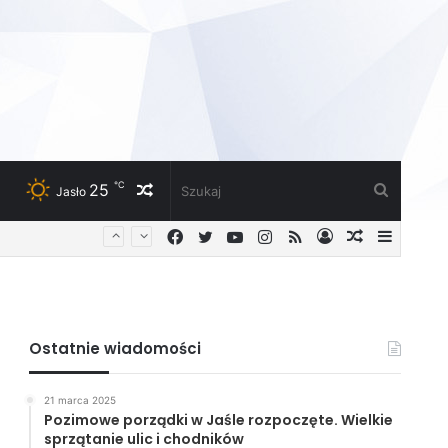
℃
25
Losowy
Szukaj
Jasło
Facebook
Twitter
YouTube
Instagram
RSS
Zaloguj
Losowy
Sideba
artykuł
artykuł
Ostatnie wiadomości
21 marca 2025
Pozimowe porządki w Jaśle rozpoczęte. Wielkie
sprzątanie ulic i chodników