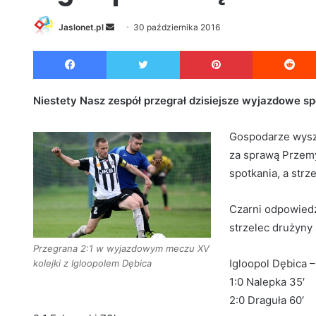
Jaslonet.pl
S
30 października 2016
e
Facebook
Twitter
Pinterest
n
d
a
Niestety Nasz zespół przegrał dzisiejsze wyjazdowe sp
n
e
Gospodarze wysz
m
za sprawą Przemy
a
spotkania, a strz
i
l
Czarni odpowiedz
strzelec drużyny
Przegrana 2:1 w wyjazdowym meczu XV
Igloopol Dębica –
kolejki z Igloopolem Dębica
1:0 Nalepka 35′
2:0 Draguła 60′