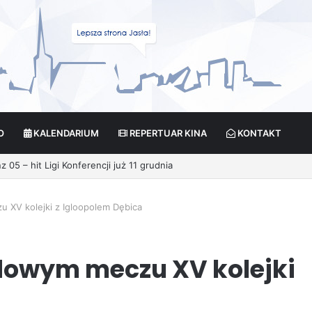
O
KALENDARIUM
REPERTUAR KINA
KONTAKT
 XV kolejki z Igloopolem Dębica
zdowym meczu XV kolejki