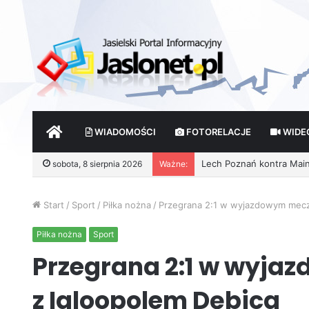
START
WIADOMOŚCI
FOTORELACJE
WIDE
sobota, 8 sierpnia 2026
Ważne:
Start
/
Sport
/
Piłka nożna
/
Przegrana 2:1 w wyjazdowym meczu
Piłka nożna
Sport
Przegrana 2:1 w wyja
z Igloopolem Dębica