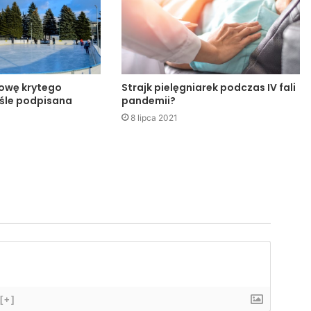
owę krytego
Strajk pielęgniarek podczas IV fali
śle podpisana
pandemii?
8 lipca 2021
[+]