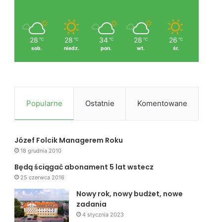
28
28
34
28
26
℃
℃
℃
℃
℃
sob.
niedz.
pon.
wt.
śr.
Popularne
Ostatnie
Komentowane
Józef Folcik Managerem Roku
18 grudnia 2010
Będą ściągać abonament 5 lat wstecz
25 czerwca 2016
Nowy rok, nowy budżet, nowe
zadania
4 stycznia 2023