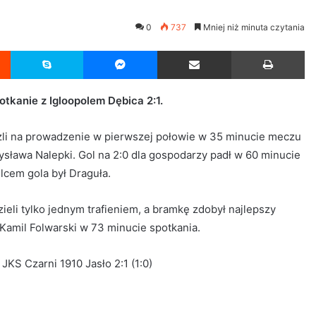
0
737
Mniej niż minuta czytania
Reddit
Skype
Messenger
Udostępnij przez Email
Drukuj
otkanie z Igloopolem Dębica 2:1.
li na prowadzenie w pierwszej połowie w 35 minucie meczu
sława Nalepki. Gol na 2:0 dla gospodarzy padł w 60 minucie
elcem gola był Draguła.
ieli tylko jednym trafieniem, a bramkę zdobył najlepszy
 Kamil Folwarski w 73 minucie spotkania.
 JKS Czarni 1910 Jasło 2:1 (1:0)