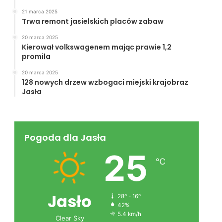
21 marca 2025
Trwa remont jasielskich placów zabaw
20 marca 2025
Kierował volkswagenem mając prawie 1,2
promila
20 marca 2025
128 nowych drzew wzbogaci miejski krajobraz
Jasła
Pogoda dla Jasła
25
℃
Jasło
28º - 16º
42%
5.4 km/h
Clear Sky