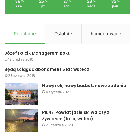
38
25
27
28
32
℃
℃
℃
℃
℃
czw.
pt.
sob.
niedz.
pon.
Popularne
Ostatnie
Komentowane
Józef Folcik Managerem Roku
18 grudnia 2010
Będą ściągać abonament 5 lat wstecz
25 czerwca 2016
Nowy rok, nowy budżet, nowe zadania
4 stycznia 2023
PILNE! Powiat jasielski walczy z
żywiołem (foto, wideo)
27 czerwca 2020