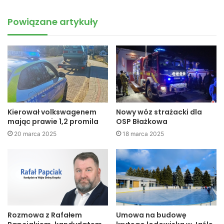
Strażacy grają w tenisa stołowego (fot. Jerzy Dębiec)
Powiązane artykuły
Do turnieju przystąpiło 21 strażaków z siedmiu jednostek
OSP: Nowy Żmigród, Mytarka, Łężyny, Gorzyce, Brzezowa,
Łysa Góra, Toki. Zawody rozgrywane były systemem do
dwóch przegranych meczów zgodnie z przepisami PZTS.
Zawodnicy rywalizowali w punktacji indywidualnej jak i
drużynowej. Zawody rozgrywane były w sympatycznej,
Kierował volkswagenem
Nowy wóz strażacki dla
sportowej rywalizacji.
mając prawie 1,2 promila
OSP Błażkowa
20 marca 2025
18 marca 2025
Rozmowa z Rafałem
Umowa na budowę