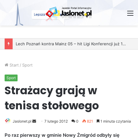
M
Start
/
Sport
Sport
Strażacy grają w
tenisa stołowego
Jaslonet.pl
S
7 lutego 2012
0
821
1 minuta czytania
e
Po raz pierwszy w gminie Nowy Żmigród odbyły się
n