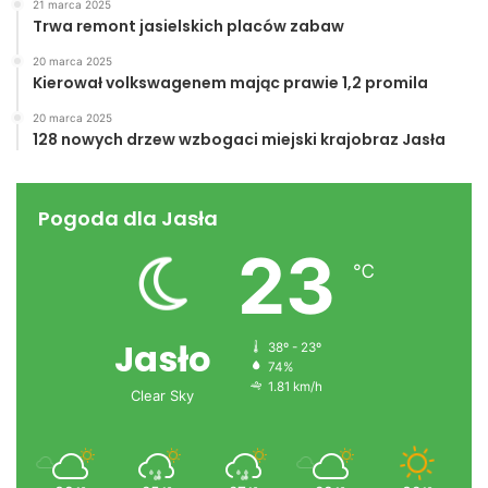
Jerzy Dębiec
21 marca 2025
Trwa remont jasielskich placów zabaw
Gminny Ośrodek Kultury w Nowym Żmigrodzie
20 marca 2025
Kierował volkswagenem mając prawie 1,2 promila
gmina
Jerzy Dębiec
miasto
20 marca 2025
128 nowych drzew wzbogaci miejski krajobraz Jasła
OSP
powiat
Tenis
Wiesław Latoszek
Pogoda dla Jasła
23
℃
Jasło
38º - 23º
74%
1.81 km/h
Clear Sky