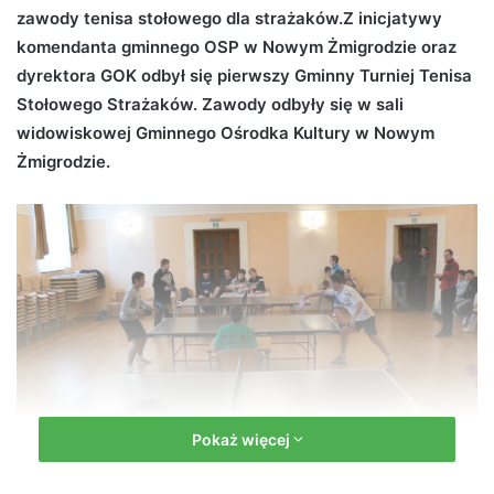
zawody tenisa stołowego dla strażaków.Z inicjatywy
d
komendanta gminnego OSP w Nowym Żmigrodzie oraz
a
n
dyrektora GOK odbył się pierwszy Gminny Turniej Tenisa
e
Stołowego Strażaków. Zawody odbyły się w sali
m
widowiskowej Gminnego Ośrodka Kultury w Nowym
a
Żmigrodzie.
i
l
Pokaż więcej