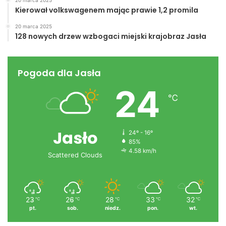
20 marca 2025
Kierował volkswagenem mając prawie 1,2 promila
Łysa Góra
miasto
Nowy Żmigród
20 marca 2025
powiat
Sołectwa
turniej
128 nowych drzew wzbogaci miejski krajobraz Jasła
Pogoda dla Jasła
24
℃
Jasło
24º - 16º
85%
4.58 km/h
Scattered Clouds
23
26
28
33
32
℃
℃
℃
℃
℃
pt.
sob.
niedz.
pon.
wt.