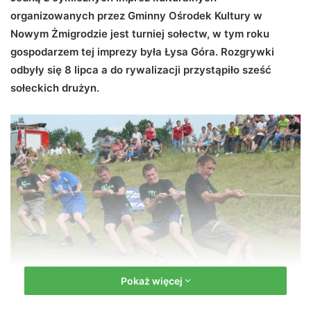
organizowanych przez Gminny Ośrodek Kultury w
d
Nowym Żmigrodzie jest turniej sołectw, w tym roku
a
n
gospodarzem tej imprezy była Łysa Góra. Rozgrywki
e
odbyły się 8 lipca a do rywalizacji przystąpiło sześć
m
sołeckich drużyn.
a
i
l
Pokaż więcej