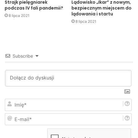
Strajk pielęgniarek
Lądowisko „Ikar” z nowym,
podczas IV fali pandemii?
bezpiecznym miejscem do
lądowania i startu
8 lipca 2021
8 lipca 2021
Turniej Sołectw w Łysej Górze
Zawodnicy zmierzyli się w wielu konkurencjach były to
min. slalom w płetwach, przeciąganie liny, jazda
Subscribe
wyczynowa taczkami, rzuty lotkami, bieg na szczudłach,
rzut gumiakiem, wbijanie gwoździ, bieg z piłką lekarską,
kręgle, bieg tyłem.
I
m
i
E
ę
-
*
m
a
i