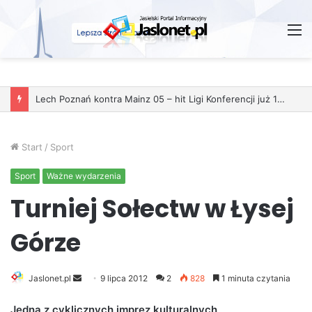
M
Start
/
Sport
Sport
Ważne wydarzenia
Turniej Sołectw w Łysej
Górze
Jaslonet.pl
S
9 lipca 2012
2
828
1 minuta czytania
e
Jedną z cyklicznych imprez kulturalnych
n