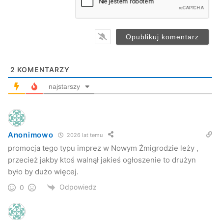
l
*
Turniej Sołectw w Łysej Górze
2
KOMENTARZY
Konkurencje były nastawione na zabawę zawodników i
najstarszy
kibiców ale mimo wszystko podczas niektórych
konkurencji była widoczna zacięta rywalizacja między
drużynami. W przerwie rozgrywek odbył się mecz piłki
Anonimowo
nożnej: Łysa Góra kontra „reszta świata”. Podczas meczu
2026 lat temu
drużyna gospodarzy okazała się lepsza wygrywając 2:1.
promocja tego typu imprez w Nowym Żmigrodzie leży ,
przecież jakby ktoś walnął jakieś ogłoszenie to drużyn
było by dużo więcej.
Odpowiedz
0