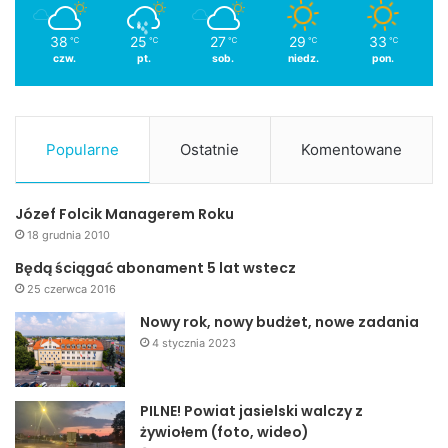
38
25
27
29
33
℃
℃
℃
℃
℃
czw.
pt.
sob.
niedz.
pon.
Popularne
Ostatnie
Komentowane
Józef Folcik Managerem Roku
18 grudnia 2010
Będą ściągać abonament 5 lat wstecz
25 czerwca 2016
Nowy rok, nowy budżet, nowe zadania
4 stycznia 2023
PILNE! Powiat jasielski walczy z
żywiołem (foto, wideo)