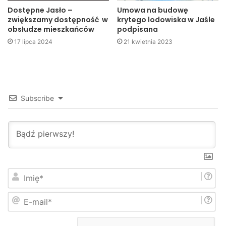
Dostępne Jasło –
Umowa na budowę
Postępowanie w tej sprawie prowadzą policjanci z
zwiększamy dostępność w
krytego lodowiska w Jaśle
jasielskiej komendy.
obsłudze mieszkańców
podpisana
17 lipca 2024
21 kwietnia 2023
KPP Jasło
Jasło
KPP Jasło
miasto
Subscribe
powiat
I
m
i
E
ę
-
*
m
a