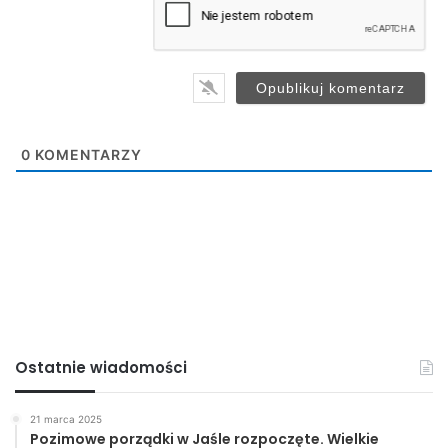
i
l
*
0
KOMENTARZY
Ostatnie wiadomości
21 marca 2025
Pozimowe porządki w Jaśle rozpoczęte. Wielkie