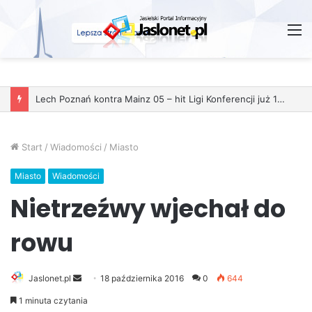
M
Lech Poznań kontra Mainz 05 – hit Ligi Konferencji już 11 grudnia
Start
/
Wiadomości
/
Miasto
Miasto
Wiadomości
Nietrzeźwy wjechał do
rowu
Jaslonet.pl
S
18 października 2016
0
644
e
1 minuta czytania
n