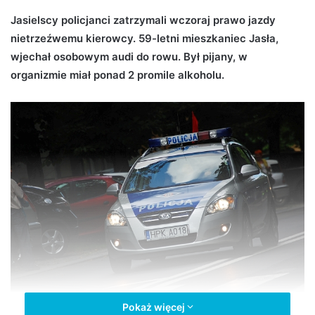
d
Jasielscy policjanci zatrzymali wczoraj prawo jazdy
a
nietrzeźwemu kierowcy. 59-letni mieszkaniec Jasła,
n
wjechał osobowym audi do rowu. Był pijany, w
e
organizmie miał ponad 2 promile alkoholu.
m
a
i
l
Pokaż więcej
Nietrzeźwy wjechał do rowu