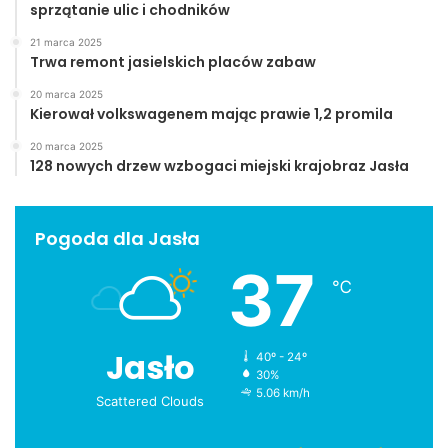
sprzątanie ulic i chodników
21 marca 2025
Trwa remont jasielskich placów zabaw
20 marca 2025
Kierował volkswagenem mając prawie 1,2 promila
20 marca 2025
128 nowych drzew wzbogaci miejski krajobraz Jasła
Pogoda dla Jasła
37
℃
Jasło
40º - 24º
30%
5.06 km/h
Scattered Clouds