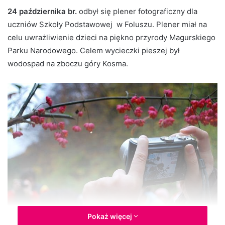
d
24 października br.
odbył się plener fotograficzny dla
a
uczniów Szkoły Podstawowej w Foluszu. Plener miał na
n
celu uwrażliwienie dzieci na piękno przyrody Magurskiego
e
Parku Narodowego. Celem wycieczki pieszej był
m
wodospad na zboczu góry Kosma.
a
i
l
Pokaż więcej