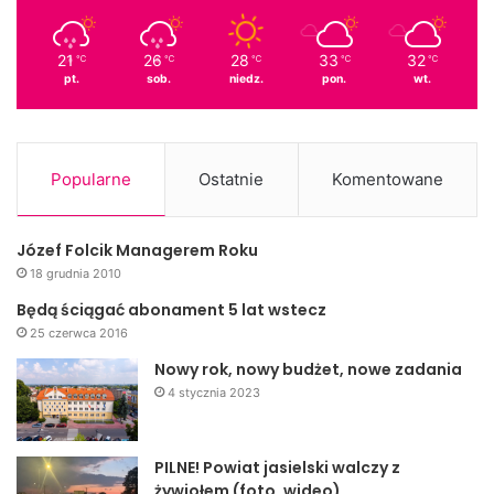
21
26
28
33
32
℃
℃
℃
℃
℃
pt.
sob.
niedz.
pon.
wt.
Popularne
Ostatnie
Komentowane
Józef Folcik Managerem Roku
18 grudnia 2010
Będą ściągać abonament 5 lat wstecz
25 czerwca 2016
Nowy rok, nowy budżet, nowe zadania
4 stycznia 2023
PILNE! Powiat jasielski walczy z
żywiołem (foto, wideo)