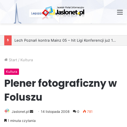
M
Lech Poznań kontra Mainz 05 – hit Ligi Konferencji już 11 grudnia
Start
/
Kultura
Kultura
Plener fotograficzny w
Foluszu
Jaslonet.pl
S
14 listopada 2008
0
781
e
1 minuta czytania
n