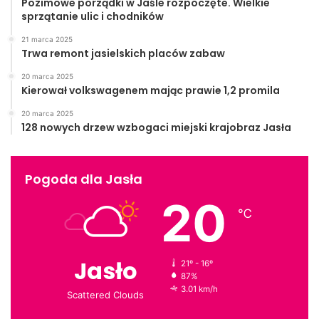
Pozimowe porządki w Jaśle rozpoczęte. Wielkie
sprzątanie ulic i chodników
21 marca 2025
Trwa remont jasielskich placów zabaw
20 marca 2025
Kierował volkswagenem mając prawie 1,2 promila
20 marca 2025
128 nowych drzew wzbogaci miejski krajobraz Jasła
Pogoda dla Jasła
20
℃
Jasło
21º - 16º
87%
3.01 km/h
Scattered Clouds