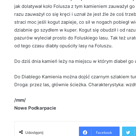
jak dolatywał koło Folusza z tym kamieniem zauważył go
razu zauważył co się kręci i uznał że jest źle że coś trz
straci moc jeśli kogut zapieje, co sił w nogach pobiegł w
dziabnie go szydłem w kuper. Kogut się obudził i od razu 
pazurów wyleciał prosto do Foluskiego lasu. Tak też urat
od tego czasu diabły opuściły lasy na Foluszu.
Do dziś dnia kamień leży na miejscu w którym diabeł go
Do Diablego Kamienia można dojść czarnym szlakiem tur
Droga: przez las, głównie ścieżka. Charakterystyka: wzdł
/mm/
Nowe Podkarpacie
Facebook
Udostępnij