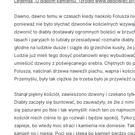
Legenda „O diablim kamieniu” (źródło www.debowiec.pl)
Dawno, dawno temu w czasach kiedy naokoło Folusza nie 
ponieważ nie było słychać dzwonów kościelnych wzywaj
dzwonić to diabły dostawały ogromnych boleści w brzuch
lasach i paryjach to lubiały przesiadywać rozmaite diabły
głodne na ludzkie dusze i ciągle do grzechów kusiły, że j
Ludzie już mieli tego dosyć postanowili więc wybudować 
umieścić dzwony z poświęcanego srebra. Chętnych do pra
Folusza, naścinali drzewa nawieźli piachu, wapna i ko
Przemyślu, były tak ciężkie że trzeba było je przywieźć
Stanął piękny kościół, zawieszono dzwony i czekano tyl
Diabły zaczęły się buntować, bo zauważyły, że źle z nimi 
się pazurami po łbie i tak wymyślił: niech ten co najmocn
kościół niech ciśnie to go rozwali i będzie spokój. Tylk
zapieje, bo wtedy moc straci i kamienia nie doniesie. Tak
kamień no i niesie. Poci się i stęka bo kamień bardzo cię