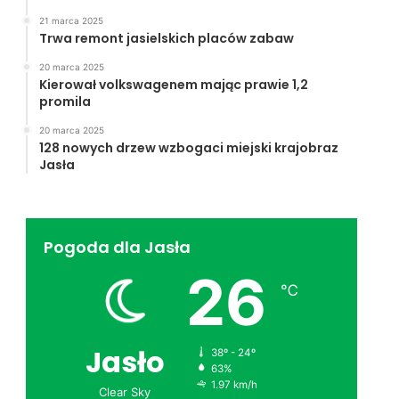
21 marca 2025
Trwa remont jasielskich placów zabaw
20 marca 2025
Kierował volkswagenem mając prawie 1,2
promila
20 marca 2025
128 nowych drzew wzbogaci miejski krajobraz
Jasła
Pogoda dla Jasła
26
℃
Jasło
38º - 24º
63%
1.97 km/h
Clear Sky