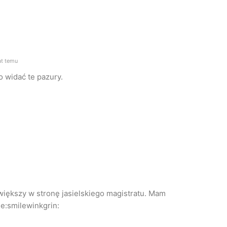
t temu
o widać te pazury.
 większy w stronę jasielskiego magistratu. Mam
je:smilewinkgrin: