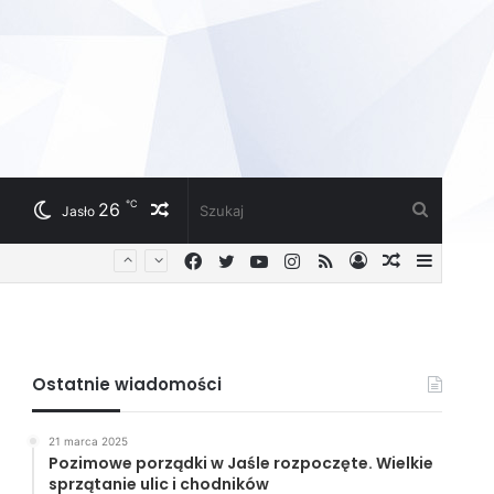
℃
26
Losowy
Szukaj
Jasło
Facebook
Twitter
YouTube
Instagram
RSS
Zaloguj
Losowy
Sideba
artykuł
artykuł
Ostatnie wiadomości
21 marca 2025
Pozimowe porządki w Jaśle rozpoczęte. Wielkie
sprzątanie ulic i chodników