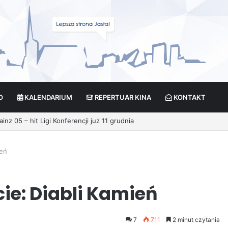
O
KALENDARIUM
REPERTUAR KINA
KONTAKT
ikcja?
ień
e: Diabli Kamień
7
711
2 minut czytania