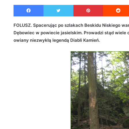
e
Facebook
Twitter
Pinterest
n
d
a
FOLUSZ. Spacerując po szlakach Beskidu Niskiego war
n
Dębowiec w powiecie jasielskim. Prowadzi stąd wiele 
e
owiany niezwykłą legendą Diabli Kamień.
m
a
i
l