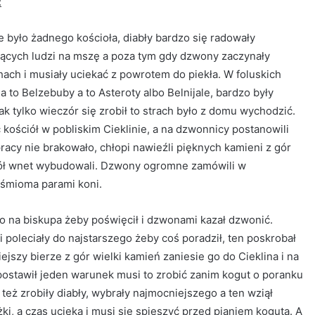
:
było żadnego kościoła, diabły bardzo się radowały
ących ludzi na mszę a poza tym gdy dzwony zaczynały
ach i musiały uciekać z powrotem do piekła. W foluskich
 a to Belzebuby a to Asteroty albo Belnijale, bardzo były
ak tylko wieczór się zrobił to strach było z domu wychodzić.
kościół w pobliskim Cieklinie, a na dzwonnicy postanowili
cy nie brakowało, chłopi nawieźli pięknych kamieni z gór
ściół wnet wybudowali. Dzwony ogromne zamówili w
 ośmioma parami koni.
ko na biskupa żeby poświęcił i dzwonami kazał dzwonić.
i poleciały do najstarszego żeby coś poradził, ten poskrobał
iejszy bierze z gór wielki kamień zaniesie go do Cieklina i na
o postawił jeden warunek musi to zrobić zanim kogut o poranku
 też zrobiły diabły, wybrały najmocniejszego a ten wziął
żki, a czas ucieka i musi się spieszyć przed pianiem koguta. A