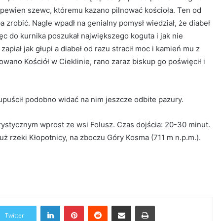
 pewien szewc, któremu kazano pilnować kościoła. Ten od
eba zrobić. Nagle wpadł na genialny pomysł wiedział, że diabeł
ięc do kurnika poszukał największego koguta i jak nie
zapiał jak głupi a diabeł od razu stracił moc i kamień mu z
owano Kościół w Cieklinie, rano zaraz biskup go poświęcił i
 upuścił podobno widać na nim jeszcze odbite pazury.
ystycznym wprost ze wsi Folusz. Czas dojścia: 20-30 minut.
uż rzeki Kłopotnicy, na zboczu Góry Kosma (711 m n.p.m.).
LinkedIn
Pinterest
Reddit
Udostępnij przez Email
Drukuj
Twitter