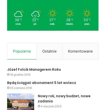
38
22
27
28
33
℃
℃
℃
℃
℃
czw.
pt.
sob.
niedz.
pon.
Popularne
Ostatnie
Komentowane
Józef Folcik Managerem Roku
18 grudnia 2010
Będą ściągać abonament 5 lat wstecz
25 czerwca 2016
Nowy rok, nowy budżet, nowe
zadania
4 stycznia 2023