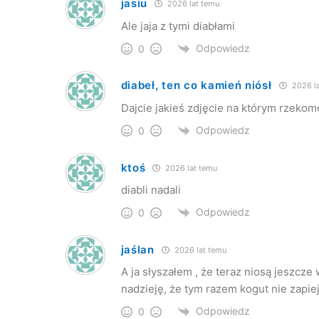
jasiu
2026 lat temu
Ale jaja z tymi diabłami
Odpowiedz
0
diabeł, ten co kamień niósł
2026 la
Dajcie jakieś zdjęcie na którym rzekom
Odpowiedz
0
ktoś
2026 lat temu
diabli nadali
Odpowiedz
0
jaślan
2026 lat temu
A ja słyszałem , że teraz niosą jeszcze
nadzieję, że tym razem kogut nie zapie
Odpowiedz
0