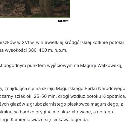
szków w XVI w. w niewielkiej śródgórskiej kotlinie potoku
na wysokości 380-400 m. n.p.m.
est dogodnym punktem wyjściowym na Magurę Wątkowską,
y, znajdująca się na skraju Magurskiego Parku Narodowego,
arny szlak ok. 25-50 min. drogi wzdłuż potoku Kłopotnica.
użych głazów z gruboziarnistego piaskowca magurskiego, z
skalne są bardzo oryginalnie ukształtowane, a do tego
lego Kamienia wiąże się ciekawa legenda.