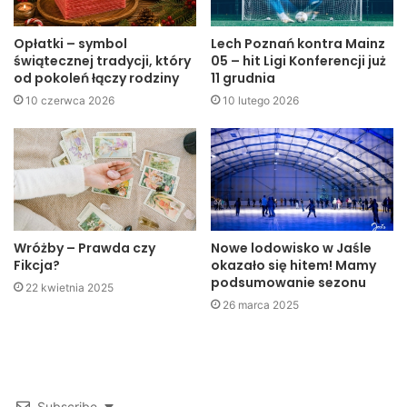
korozji. W końcu
w gazie produkowanym przez sprężarkę
Opłatki – symbol
Lech Poznań kontra Mainz
może być nawet kilkadziesiąt litrów wody
!
świątecznej tradycji, który
05 – hit Ligi Konferencji już
od pokoleń łączy rodziny
11 grudnia
Bez działania osuszacza pojawia się też ryzyko
10 czerwca 2026
10 lutego 2026
zamarzania przewodów.
Tego rodzaju sytuacje są
niepożądane, ponieważ mogą zatrzymać cały proces
produkcyjny. Takie przestoje generują natomiast znaczne
straty pieniężne. Jeśli więc chce się mieć pewność, że
sprężone powietrze uzyskane w danym zakładzie będzie
miało oczekiwaną jakość i nie wpłynie negatywnie na
Wróżby – Prawda czy
Nowe lodowisko w Jaśle
instalację lub tworzone produkty, należy zainwestować w
Fikcja?
okazało się hitem! Mamy
sprawdzone osuszacze powietrza, które skutecznie usuną
podsumowanie sezonu
22 kwietnia 2025
z gazu wodę oraz olej.
26 marca 2025
Jak działa osuszacz
membranowy?
Subscribe