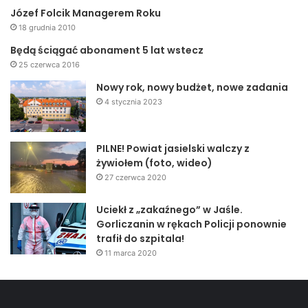
(wilgotność powietrza oraz temperatura), w jakich
Józef Folcik Managerem Roku
znajduje się osuszacz membranowy;
18 grudnia 2010
Będą ściągać abonament 5 lat wstecz
szczelną obudowę
, w którą są wyposażone
25 czerwca 2016
urządzenia od sprawdzonych dostawców — dzięki
niej sprzęt jest odporniejszy na uderzenia i drgania,
Nowy rok, nowy budżet, nowe zadania
4 stycznia 2023
więc rzadziej ulega awariom oraz może być dłużej
eksploatowany;
łatwą obsługę osuszacza membranowego
;
PILNE! Powiat jasielski walczy z
żywiołem (foto, wideo)
cichą i płynną pracę,
co sprawia, że sprzęt nie
27 czerwca 2020
przeszkadza osobom pracującym na danej hali
produkcyjnej;
Uciekł z „zakaźnego” w Jaśle.
brak obowiązku przeprowadzania częstej
Gorliczanin w rękach Policji ponownie
trafił do szpitala!
konserwacji.
11 marca 2020
Gdzie wykorzystuje się
osuszacz membranowy?