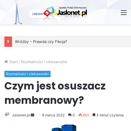
M
Wróżby – Prawda czy Fikcja?
Start
/
Rozmaitości i ciekawostki
Rozmaitości i ciekawostki
Czym jest osuszacz
membranowy?
Jaslonet.pl
S
8 marca 2022
0
883
3 minut czytania
e
n