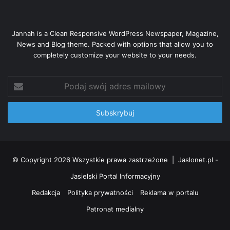
Osuszacz membranowy zazwyczaj wykorzystuje się w
miejscach, gdzie przepływ powietrza jest niewielki i
Jannah is a Clean Responsive WordPress Newspaper, Magazine,
wynosi do 3000 l/min.
Co więcej, tak jak zostało
News and Blog theme. Packed with options that allow you to
completely customize your website to your needs.
wspomniane, ze względu na ich kompaktowe rozmiary na
wykorzystanie tego typu urządzeń decydują się właściciele
Podaj
przedsiębiorstw, których hale mają niewielkie
swój
powierzchnie. Warto podkreślić, że obecnie dostępnych
adres
jest wiele urządzeń o odmiennych specyfikacjach, co
mailowy
sprawia, że zastosowanie osuszaczy membranowych jest
szerokie.
© Copyright 2026 Wszystkie prawa zastrzeżone |
Jaslonet.pl -
Przede wszystkim
osuszacze membranowe znajdują
Jasielski Portal Informacyjny
zastosowanie w przemyśle spożywczym, a także
medycznym
. Są przydatne wszędzie tam, gdzie korzysta
Redakcja
Polityka prywatności
Reklama w portalu
się z malowania proszkowego. Mogą być też potrzebne do
Patronat medialny
pracy maszyn pakujących oraz pomiarowych. Spotyka się