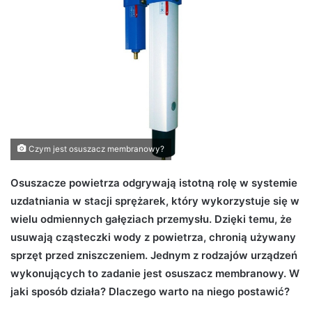
d
a
n
e
m
a
i
l
Czym jest osuszacz membranowy?
Osuszacze powietrza odgrywają istotną rolę w systemie
uzdatniania w stacji sprężarek, który wykorzystuje się w
wielu odmiennych gałęziach przemysłu. Dzięki temu, że
usuwają cząsteczki wody z powietrza, chronią używany
sprzęt przed zniszczeniem. Jednym z rodzajów urządzeń
wykonujących to zadanie jest osuszacz membranowy. W
jaki sposób działa? Dlaczego warto na niego postawić?