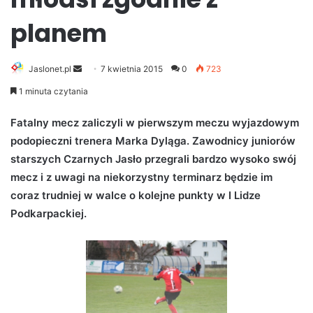
planem
Jaslonet.pl
S
7 kwietnia 2015
0
723
e
1 minuta czytania
n
d
Fatalny mecz zaliczyli w pierwszym meczu wyjazdowym
a
podopieczni trenera Marka Dyląga. Zawodnicy juniorów
n
starszych Czarnych Jasło przegrali bardzo wysoko swój
e
mecz i z uwagi na niekorzystny terminarz będzie im
m
coraz trudniej w walce o kolejne punkty w I Lidze
a
Podkarpackiej.
i
l