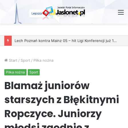
M
Start
/
Sport
/
Piłka nożna
Piłka nożna
Sport
Blamaż juniorów
starszych z Błękitnymi
Ropczyce. Juniorzy
młodsi zgodnie z