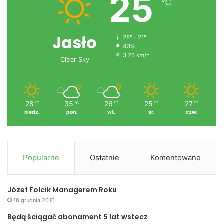
25
℃
Jasło
28º - 21º
43%
3.25 km/h
Clear Sky
28
35
26
25
27
℃
℃
℃
℃
℃
niedz.
pon.
wt.
śr.
czw.
Popularne
Ostatnie
Komentowane
Józef Folcik Managerem Roku
18 grudnia 2010
Będą ściągać abonament 5 lat wstecz