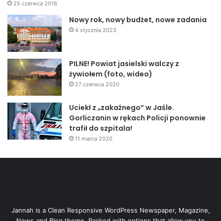
25 czerwca 2016
Nowy rok, nowy budżet, nowe zadania
4 stycznia 2023
PILNE! Powiat jasielski walczy z
żywiołem (foto, wideo)
27 czerwca 2020
Uciekł z „zakaźnego” w Jaśle.
Gorliczanin w rękach Policji ponownie
trafił do szpitala!
11 marca 2020
Jannah is a Clean Responsive WordPress Newspaper, Magazine,
News and Blog theme. Packed with options that allow you to