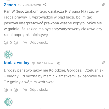
Zenon
2026 lat temu
Na początku piątkowego spotkania Wójt Stanisław
Pan W.(teść znakomitego działacza PIS pana N.) i zacny
Pankiewicz przypomniał mieszkańcom jakie pisma
radca prawny T. wprowadzili w błąd ludzi, bo im tak
wpłynęły w przedmiotowej sprawie do Urzędu Gminy oraz
pasował interpretować prawona własne kopyto. Mówi sie
poinformował, że wystąpił do Ministerstwa Infrastruktury z
w gminie, że zakład ma być sprywatyzowany ciekawe czy
prośbą o interpretację niejasnych przepisów i, że zwrócił
radni poprą tak inicjatywę
się do niezależnej kancelarii prawnej, aby ta wydała opinię
Odpowiedz
0
w kwestii tego problemu. Jednocześnie Wójt oświadczył,
że sytuacja mieszkańców nie będzie tak wyglądała jak to
przedstawiano na poprzednim spotkaniu z mieszkańcami,
ktoĹ z wolicy
że rozwiązanie będzie dla nich korzystne.
„Jestem
2026 lat temu
przekonany, że konflikt zostanie rozwiązany na zasadzie
Drodzy państwo jakby nie Kołodziej, Gorgosz i Czeluśniak
porozumienia stron uczestniczących w tym konflikcie”
.
– biedny lud można by mamić kłamstwami jak panowie W.i
T.z gminy a wójt im wtórował
Stanisław Pankiewicz tłumaczył mieszkańcom, że na tym
spotkaniu nie jest w stanie w sposób jednoznaczny
Odpowiedz
0
zadeklarować jakie będzie ostateczne rozwiązanie
problemu do czasu otrzymania opinii z ministerstwa, z
kancelarii prawnej oraz do czasu rozpatrzenia przez