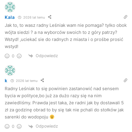
Obie strony swoje argumenty podpierały przepisami
prawa. Gmina powoływała się na rozporządzenie Ministra
Kala
Budownictwa w sprawie określania taryf, wzoru wniosku o
2026 lat temu
zatwierdzenie taryf oraz warunków rozliczeń za zbiorowe
Jak to, to wasz radny Leśniak wam nie pomaga? tylko obok
wójta siedzi ? a na wyborców swoich to z góry patrzy?
zaopatrzenie w wodę i zbiorowe odprowadzanie ścieków,
Wstyd! ,uciekać sie do radnych z miasta i o prośbe prosić
według którego, jeżeli przedsiębiorstwo wodociągowo-
wstyd!
kanalizacyjne świadczy wyłącznie usługę odprowadzania
ścieków oraz brak jest urządzenia pomiarowego, ilość
Odpowiedz
0
ścieków ustala się zgodnie z przepisami dotyczącymi
przeciętnych norm zużycia wody.
k
2026 lat temu
Radny Leśniak to się powinien zastanowić nad sensem
bycia w polityce,bo już za dużo razy się na nim
zawiedliśmy. Prawda jest taka, że radni jak by dostawali 5
zł za godzinę obrad to by się tak nie pchali do stołków jak
sarenki do wodopoju
Odpowiedz
0