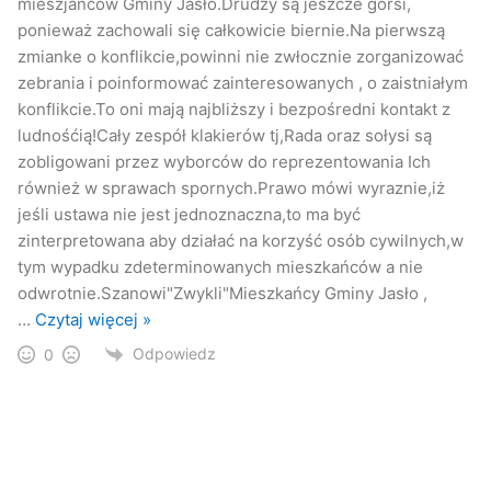
mieszjańców Gminy Jasło.Drudzy są jeszcze gorsi,
ponieważ zachowali się całkowicie biernie.Na pierwszą
zmianke o konflikcie,powinni nie zwłocznie zorganizować
zebrania i poinformować zainteresowanych , o zaistniałym
konflikcie.To oni mają najbliższy i bezpośredni kontakt z
ludnośćią!Cały zespół klakierów tj,Rada oraz sołysi są
zobligowani przez wyborców do reprezentowania Ich
Ministerstwo wyjaśnia…
również w sprawach spornych.Prawo mówi wyraznie,iż
jeśli ustawa nie jest jednoznaczna,to ma być
zinterpretowana aby działać na korzyść osób cywilnych,w
Obecny na spotkaniu Radny Rady Miejskiej Jasła Krzysztof
tym wypadku zdeterminowanych mieszkańców a nie
Czeluśniak, który na prośbę mieszkańców Jareniówki
odwrotnie.Szanowi"Zwykli"Mieszkańcy Gminy Jasło ,
uczestniczył w mediacjach pomiędzy stronami konfliktu,
…
Czytaj więcej »
pytał Wójta Pankiewicza m.in. o opinię ministerstwa, czy
Odpowiedz
rzeczywiście nie ma jeszcze odpowiedzi. Wójt przyznał, że
0
odpowiedź taką już otrzymał, lecz nie jest to jeszcze
odpowiedź urzędowa, gdyż nie jest podpisana i
opieczętowana. Radnemu Czeluśniakowi, udało się
wcześniej dotrzeć do pisma kierowanego z Ministerstwa