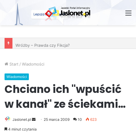
M
Wróżby – Prawda czy Fikcja?
Start
/
Wiadomości
Wiadomości
Chciano ich "wpuścić
w kanał" ze ściekami…
Jaslonet.pl
S
25 marca 2009
10
623
e
4 minut czytania
n