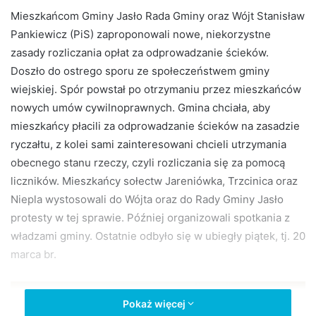
d
Mieszkańcom Gminy Jasło Rada Gminy oraz Wójt Stanisław
a
Pankiewicz (PiS) zaproponowali nowe, niekorzystne
n
zasady rozliczania opłat za odprowadzanie ścieków.
e
Doszło do ostrego sporu ze społeczeństwem gminy
m
wiejskiej. Spór powstał po otrzymaniu przez mieszkańców
a
nowych umów cywilnoprawnych. Gmina chciała, aby
i
mieszkańcy płacili za odprowadzanie ścieków na zasadzie
l
ryczałtu, z kolei sami zainteresowani chcieli utrzymania
obecnego stanu rzeczy, czyli rozliczania się za pomocą
liczników. Mieszkańcy sołectw Jareniówka, Trzcinica oraz
Niepla wystosowali do Wójta oraz do Rady Gminy Jasło
protesty w tej sprawie. Później organizowali spotkania z
władzami gminy. Ostatnie odbyło się w ubiegły piątek, tj. 20
marca br.
Pokaż więcej