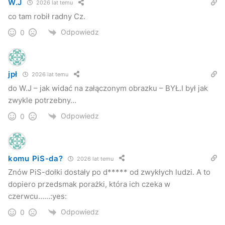
W.J
2026 lat temu
Wojewodę Podkarpackiego skargi mieszkańców (skargi
co tam robił radny Cz.
mieszkańców Niepli – przyp. red.).
Odpowiedz
0
jpł
2026 lat temu
do W.J – jak widać na załączonym obrazku – BYŁ.I był jak
zwykle potrzebny…
Odpowiedz
0
komu PiS-da?
2026 lat temu
Znów PiS-dołki dostały po d***** od zwykłych ludzi. A to
dopiero przedsmak porażki, która ich czeka w
czerwcu……:yes:
Przepisy, przepisy, przepisy…
Odpowiedz
0