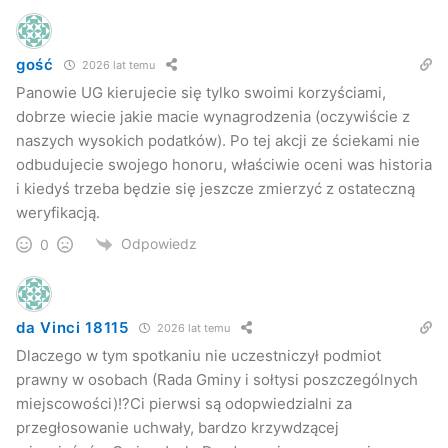
gość
2026 lat temu
Panowie UG kierujecie się tylko swoimi korzyściami,
dobrze wiecie jakie macie wynagrodzenia (oczywiście z
naszych wysokich podatków). Po tej akcji ze ściekami nie
To budziło sprzeciw mieszkańców, którzy z kolei
odbudujecie swojego honoru, właściwie oceni was historia
powoływali się na przepisy ustawy o zbiorowym
i kiedyś trzeba będzie się jeszcze zmierzyć z ostateczną
zaopatrzeniu w wodę i zbiorowym odprowadzaniu
weryfikacją.
ścieków, z której wynika, że ilość odprowadzonych
Odpowiedz
0
ścieków ustala się na podstawie wskazań urządzeń
pomiarowych, a w razie ich braku na podstawie umowy,
jako równą ilości wody pobranej lub określonej w umowie.
da Vinci 18115
2026 lat temu
Dlaczego w tym spotkaniu nie uczestniczył podmiot
prawny w osobach (Rada Gminy i sołtysi poszczególnych
miejscowości)!?Ci pierwsi są odopwiedzialni za
przegłosowanie uchwały, bardzo krzywdzącej