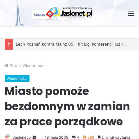
M
Lech Poznań kontra Mainz 05 – hit Ligi Konferencji już 11 grudnia
Start
/
Wiadomości
Wiadomości
Miasto pomoże
bezdomnym w zamian
za prace porządkowe
Jaslonet.pl
S
19 maja 2009
4
586
2 minut czytania