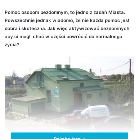
e
Pomoc osobom bezdomnym, to jedno z zadań Miasta.
n
Powszechnie jednak wiadomo, że nie każda pomoc jest
d
dobra i skuteczna. Jak więc aktywizować bezdomnych,
a
n
aby ci mogli choć w części powrócić do normalnego
e
życia?
m
a
i
l
Pokaż więcej