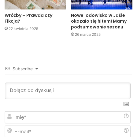
najbardziej uderzyły w najbiedniejszych.
Wróżby – Prawda czy
Nowe lodowisko w Jaśle
Fikcja?
okazało się hitem! Mamy
podsumowanie sezonu
22 kwietnia 2025
26 marca 2025
Subscribe
Wiesław Sikora, kierownik schroniska im. Św. Brata Alberta
I
m
i
Dlatego kierownik schroniska
Wiesław Sikora
był
E
ę
-
*
zmuszony poprosić Urząd Miasta o większą niż w