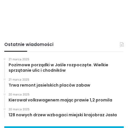
Umożliwienie pracy bezdomnym, jest integralnym
elementem ich terapii. Resocjalizacja przynosi wymierne
efekty, bo dzięki pracy, ludzie ci dowartościowują się i
łatwiej jest im wyjść z uzależnienia.
Ostatnie wiadomości
21 marca 2025
Pozimowe porządki w Jaśle rozpoczęte. Wielkie
sprzątanie ulic i chodników
21 marca 2025
Trwa remont jasielskich placów zabaw
20 marca 2025
Kierował volkswagenem mając prawie 1,2 promila
20 marca 2025
128 nowych drzew wzbogaci miejski krajobraz Jasła