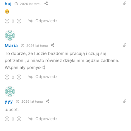
huj
2026 lat temu
Odpowiedz
0
Maria
2026 lat temu
Podopieczny schroniska podczas pracy interwencyjnej.
To dobrze, że ludzie bezdomni pracują i czują się
(Fot. archiwum)
potrzebni, a miasto również dzięki nim będzie zadbane.
Wspaniały pomysł!:)
„Wszystkie prace wykonujemy nieodpłatnie dla miasta.
Odpowiedz
0
Oddaliśmy też do dyspozycji nasz zakład ślusarski, gdzie
mamy naprawić m.in. kładkę na Gondkach. Wykonujemy
inne prace, które zostały nam zlecone. Nie chcemy
yyy
dostawać nic za darmo, chcemy odpracować, część tych
2026 lat temu
pieniędzy”
– tłumaczył Wiesław Sikora.
:upset:
Odpowiedz
0
Praca = terapia