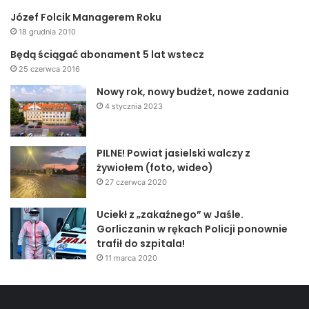
Józef Folcik Managerem Roku
18 grudnia 2010
Będą ściągać abonament 5 lat wstecz
25 czerwca 2016
Nowy rok, nowy budżet, nowe zadania
4 stycznia 2023
PILNE! Powiat jasielski walczy z
żywiołem (foto, wideo)
27 czerwca 2020
Uciekł z „zakaźnego” w Jaśle.
Gorliczanin w rękach Policji ponownie
trafił do szpitala!
11 marca 2020