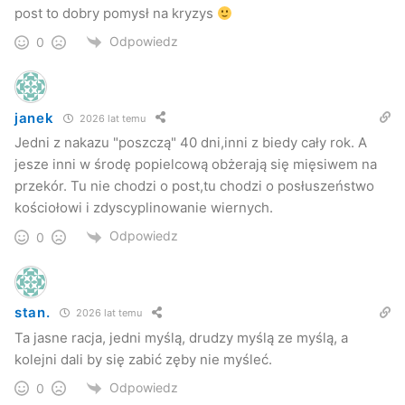
Zdaniem księdza umartwienie ma być środkiem a nie
post to dobry pomysł na kryzys
celem samym w sobie:
Odpowiedz
0
„Myślę że problem jest wtedy gdy ktoś umartwia się dla
samego umartwiania. Odmawia sobie alkoholu, słuchania
janek
2026 lat temu
muzyki i koncentruje się na tym aby sobie udowodnić, że
Jedni z nakazu "poszczą" 40 dni,inni z biedy cały rok. A
potrafi. Ja uważam, że to jest za mało. Tutaj chodzi o
jesze inni w środę popielcową obżerają się mięsiwem na
motywację religijną, żeby to umartwianie nie było celem
przekór. Tu nie chodzi o post,tu chodzi o posłuszeństwo
samym w sobie ale środkiem do odkrycia w sobie „głodu”
kościołowi i zdyscyplinowanie wiernych.
Pana Boga, czyli otwarcie się na łaskę Boga.”
Odpowiedz
0
stan.
2026 lat temu
Ta jasne racja, jedni myślą, drudzy myślą ze myślą, a
kolejni dali by się zabić zęby nie myśleć.
Odpowiedz
0