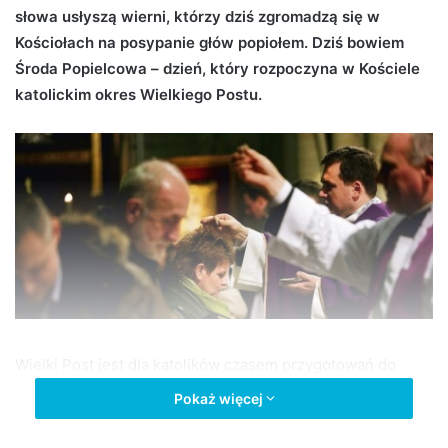
słowa usłyszą wierni, którzy dziś zgromadzą się w
d
Kościołach na posypanie głów popiołem. Dziś bowiem
a
n
Środa Popielcowa – dzień, który rozpoczyna w Kościele
e
katolickim okres Wielkiego Postu.
m
a
i
l
Wielki Post jest dla katolików czasem przygotowań do
przeżycia najważniejszego święta w roku liturgicznym
Pokaż więcej
czyli Wielkanocy. Ale czy ten okres ma dla wiernych
rzeczywiście wymiar duchowego SPA czy może jest tylko