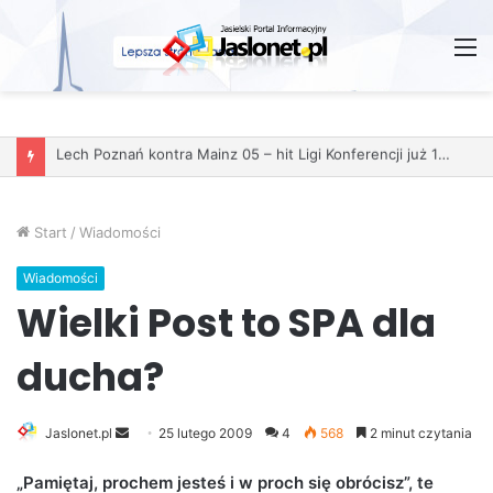
M
Start
/
Wiadomości
Wiadomości
Wielki Post to SPA dla
ducha?
Jaslonet.pl
S
25 lutego 2009
4
568
2 minut czytania
e
„Pamiętaj, prochem jesteś i w proch się obrócisz”, te
n