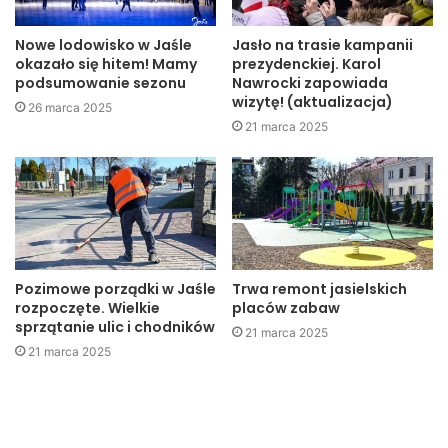
manewru wyprzedzania. Jak liczyć odległość? Poprzez
obserwację słupków na jezdni, które są rozmieszczone co
Nowe lodowisko w Jaśle
Jasło na trasie kampanii
okazało się hitem! Mamy
prezydenckiej. Karol
100 m.
podsumowanie sezonu
Nawrocki zapowiada
Trzecia nowość to zakaz używania na przejściach dla
wizytę! (aktualizacja)
26 marca 2025
pieszych telefonów komórkowych oraz innych urządzeń
21 marca 2025
upośledzających prawidłową percepcję, zwłaszcza
wzrokową. Mowa o tabletach czy smartfonach, które dziś
rozpraszają uwagę pieszych.
Kontrowersyjny pomysł?
Pozimowe porządki w Jaśle
Trwa remont jasielskich
Ostatnia, najbardziej kontrowersyjna zmiana dotyczy
rozpoczęte. Wielkie
placów zabaw
pieszych. Od 1 czerwca pieszy znajdujący się już na
sprzątanie ulic i chodników
21 marca 2025
pasach będzie miał pierwszeństwo przed każdym
21 marca 2025
pojazdem, a pieszy dopiero na nie wchodzący –
pierwszeństwo przed każdym pojazdem z wyjątkiem
tramwaju. Jednocześnie kierujący pojazdem, zbliżając się
do „zebry”, będzie zobowiązany zachować szczególną