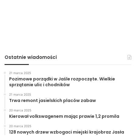
Jasło
miasto
powiat
top
Ostatnie wiadomości
21 marca 2025
Pozimowe porządki w Jaśle rozpoczęte. Wielkie
sprzątanie ulic i chodników
21 marca 2025
Trwa remont jasielskich placów zabaw
20 marca 2025
Kierował volkswagenem mając prawie 1,2 promila
20 marca 2025
128 nowych drzew wzbogaci miejski krajobraz Jasła