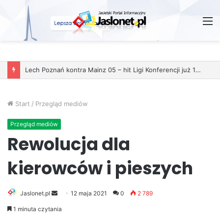
M
Start
/
Przegląd mediów
Przegląd mediów
Rewolucja dla
kierowców i pieszych
Jaslonet.pl
S
12 maja 2021
0
2 789
e
1 minuta czytania
n