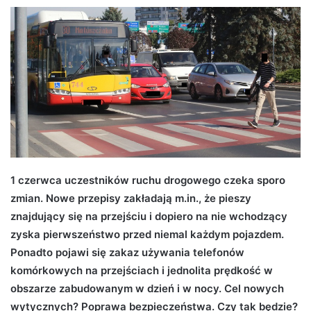
d
a
n
e
m
a
i
l
1 czerwca uczestników ruchu drogowego czeka sporo
zmian. Nowe przepisy zakładają m.in., że pieszy
znajdujący się na przejściu i dopiero na nie wchodzący
zyska pierwszeństwo przed niemal każdym pojazdem.
Ponadto pojawi się zakaz używania telefonów
komórkowych na przejściach i jednolita prędkość w
obszarze zabudowanym w dzień i w nocy. Cel nowych
wytycznych? Poprawa bezpieczeństwa. Czy tak będzie?