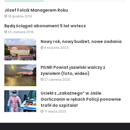
Józef Folcik Managerem Roku
18 grudnia 2010
Będą ściągać abonament 5 lat wstecz
25 czerwca 2016
Nowy rok, nowy budżet, nowe zadania
4 stycznia 2023
PILNE! Powiat jasielski walczy z
żywiołem (foto, wideo)
27 czerwca 2020
Uciekł z „zakaźnego” w Jaśle.
Gorliczanin w rękach Policji ponownie
trafił do szpitala!
11 marca 2020