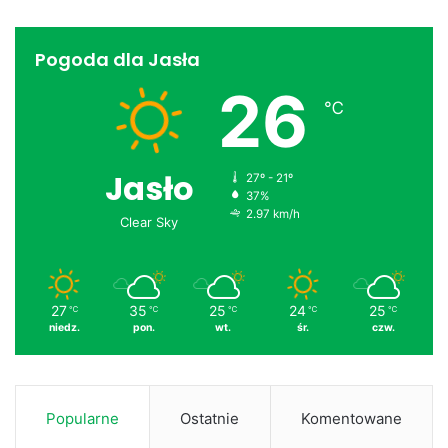
Pogoda dla Jasła
26
℃
Jasło
27º - 21º
37%
2.97 km/h
Clear Sky
27
35
25
24
25
℃
℃
℃
℃
℃
niedz.
pon.
wt.
śr.
czw.
Popularne
Ostatnie
Komentowane