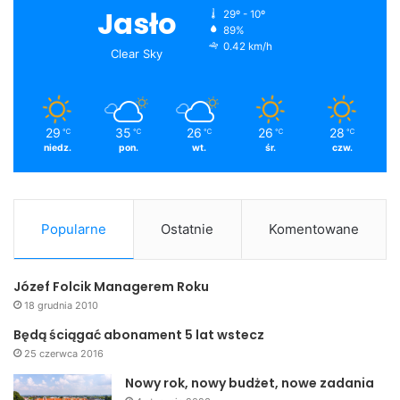
Jasło
29º - 10º
89%
0.42 km/h
Clear Sky
29
35
26
26
28
℃
℃
℃
℃
℃
niedz.
pon.
wt.
śr.
czw.
Popularne
Ostatnie
Komentowane
Józef Folcik Managerem Roku
18 grudnia 2010
Będą ściągać abonament 5 lat wstecz
25 czerwca 2016
Nowy rok, nowy budżet, nowe zadania