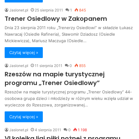
Jaslonet.pl
25 sierpnia 2011
1
845
Trener Osiedlowy w Zakopanem
Dnia 23 sierpnia 2011 roku „Trenerzy Osiedlowi” w składzie Łukasz
Nawracaj (Osiedle Rafineria), Sławomir Dziadosz (Osiedle
Mickiewicza), Mariusz Maczuga (Osiedle…
Czytaj więcej »
Jaslonet.pl
11 sierpnia 2011
0
855
Rzeszów na mapie turystycznej
programu „Trener Osiedlowy”
Rzeszów na mapie turystycznej programu „Trener Osiedlowy” 44-
osobowa grupa dzieci i młodzieży w różnym wieku wzięła udział w
wycieczce do Rzeszowa, zorganizowanej…
Czytaj więcej »
Jaslonet.pl
4 sierpnia 2011
0
1 198
VI kolejka ligi piłki nożnej z programu