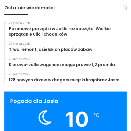
Ostatnie wiadomości
21 marca 2025
Pozimowe porządki w Jaśle rozpoczęte. Wielkie
sprzątanie ulic i chodników
21 marca 2025
Trwa remont jasielskich placów zabaw
20 marca 2025
Kierował volkswagenem mając prawie 1,2 promila
20 marca 2025
128 nowych drzew wzbogaci miejski krajobraz Jasła
Pogoda dla Jasła
10
℃