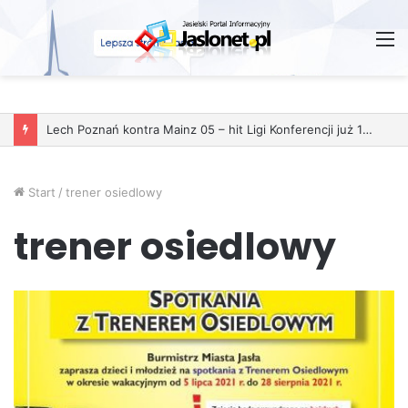
M
Lech Poznań kontra Mainz 05 – hit Ligi Konferencji już 11 grudnia
Start
/
trener osiedlowy
trener osiedlowy